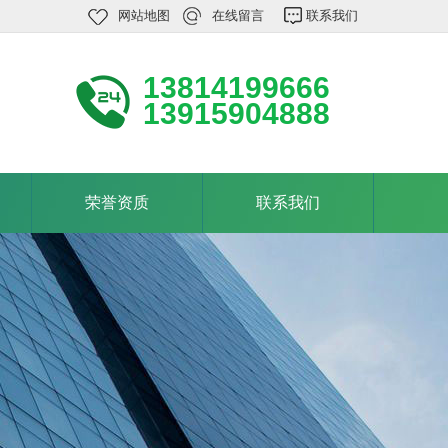
网站地图
在线留言
联系我们
13814199666
13915904888
荣誉资质
联系我们