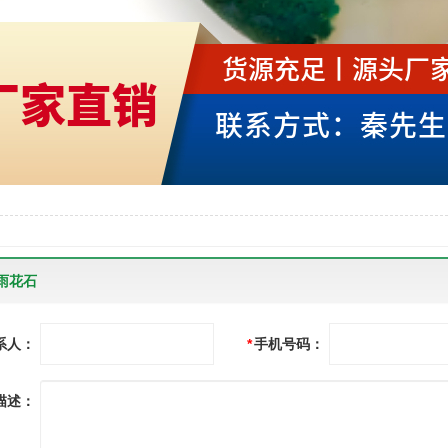
雨花石
系人：
*
手机号码：
描述：