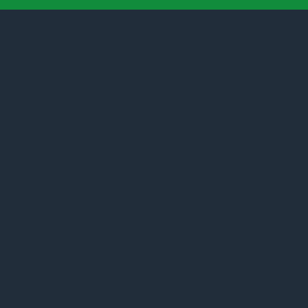
生
04888
六合区横梁
区