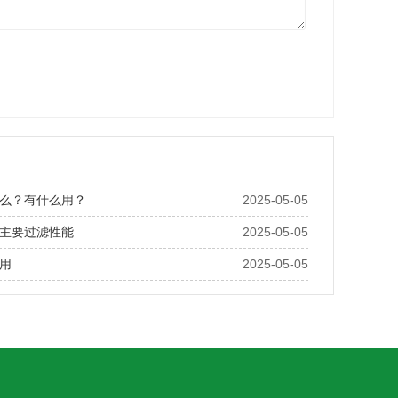
么？有什么用？
2025-05-05
主要过滤性能
2025-05-05
用
2025-05-05